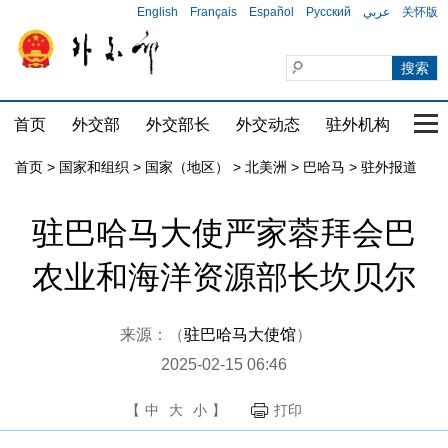
English
Français
Español
Русский
عربي
关怀版
首页
外交部
外交部长
外交动态
驻外机构
国家
首页
>
国家和组织
>
国家（地区）
>
北美洲
>
巴哈马
>
驻外报道
驻巴哈马大使严家蓉拜会巴
农业和海洋资源部长坎贝尔
来源：（
驻巴哈马大使馆
）
2025-02-15 06:46
【
中
大
小
】
打印