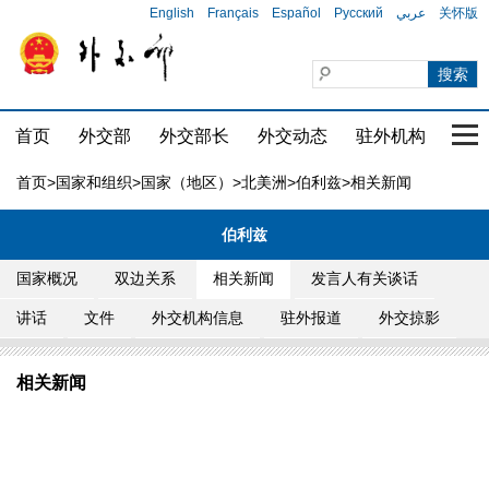
English
Français
Español
Русский
عربي
关怀版
首页
外交部
外交部长
外交动态
驻外机构
国家
首页
>
国家和组织
>
国家（地区）
>
北美洲
>
伯利兹
>相关新闻
伯利兹
国家概况
双边关系
相关新闻
发言人有关谈话
讲话
文件
外交机构信息
驻外报道
外交掠影
相关新闻