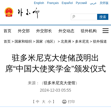
English
Français
Español
Русский
عربي
关怀版
首页
外交部
外交部长
外交动态
驻外机构
国家
首页
>
国家和组织
>
国家（地区）
>
北美洲
>
多米尼克
>
驻外报道
驻多米尼克大使储茂明出
席“中国大使奖学金”颁发仪式
来源：（
驻多米尼克大使馆
）
2024-12-03 05:55
【
中
大
小
】
打印