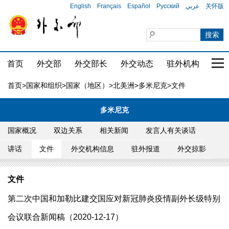
English
Français
Español
Русский
عربي
关怀版
首页
外交部
外交部长
外交动态
驻外机构
国家
首页
>
国家和组织
>
国家（地区）
>
北美洲
>
多米尼克
>文件
多米尼克
国家概况
双边关系
相关新闻
发言人有关谈话
讲话
文件
外交机构信息
驻外报道
外交掠影
文件
第二次中国和加勒比建交国应对新冠肺炎疫情副外长级特别
会议联合新闻稿（2020-12-17）