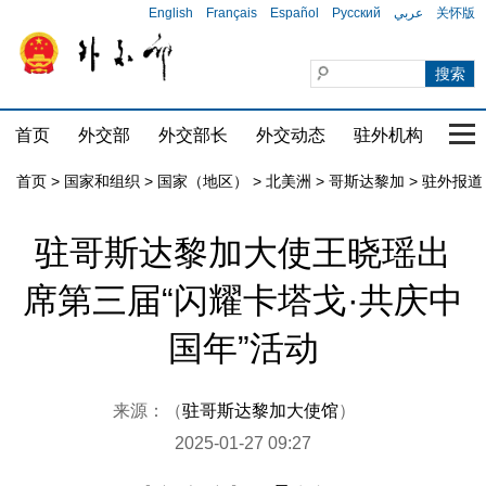
English
Français
Español
Русский
عربي
关怀版
首页
外交部
外交部长
外交动态
驻外机构
国家
首页
>
国家和组织
>
国家（地区）
>
北美洲
>
哥斯达黎加
>
驻外报道
驻哥斯达黎加大使王晓瑶出
席第三届“闪耀卡塔戈·共庆中
国年”活动
来源：（
驻哥斯达黎加大使馆
）
2025-01-27 09:27