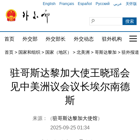
English
Français
Español
Русский
عربي
关怀版
首页
外交部
外交部长
外交动态
驻外机构
国家
首页
>
国家和组织
>
国家（地区）
>
北美洲
>
哥斯达黎加
>
驻外报道
驻哥斯达黎加大使王晓瑶会
见中美洲议会议长埃尔南德
斯
来源：（
驻哥斯达黎加大使馆
）
2025-09-25 01:34