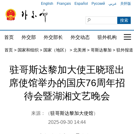
English
Français
Español
Русский
عربي
关怀版
首页
外交部
外交部长
外交动态
驻外机构
国家
首页
>
国家和组织
>
国家（地区）
>
北美洲
>
哥斯达黎加
>
驻外报道
驻哥斯达黎加大使王晓瑶出
席使馆举办的国庆76周年招
待会暨湖湘文艺晚会
来源：（
驻哥斯达黎加大使馆
）
2025-09-30 14:44