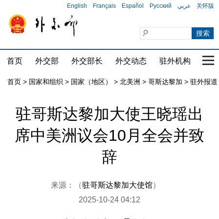
English
Français
Español
Русский
عربي
关怀版
首页
外交部
外交部长
外交动态
驻外机构
国家
首页
>
国家和组织
>
国家（地区）
>
北美洲
>
哥斯达黎加
>
驻外报道
驻哥斯达黎加大使王晓瑶出
席中美洲议会10月全会并致
辞
来源：（
驻哥斯达黎加大使馆
）
2025-10-24 04:12