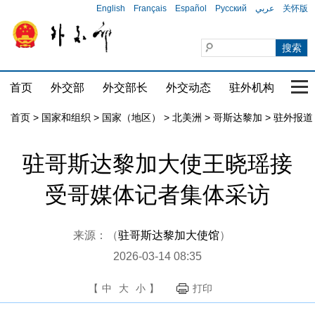
English
Français
Español
Русский
عربي
关怀版
首页
外交部
外交部长
外交动态
驻外机构
国家
首页
>
国家和组织
>
国家（地区）
>
北美洲
>
哥斯达黎加
>
驻外报道
驻哥斯达黎加大使王晓瑶接
受哥媒体记者集体采访
来源：（
驻哥斯达黎加大使馆
）
2026-03-14 08:35
【
中
大
小
】
打印