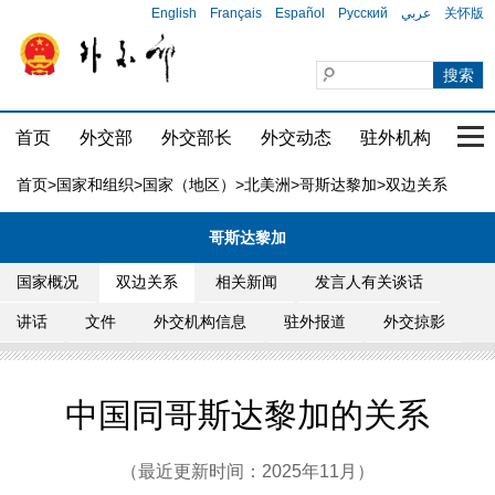
English
Français
Español
Русский
عربي
关怀版
首页
外交部
外交部长
外交动态
驻外机构
国家
首页
>
国家和组织
>
国家（地区）
>
北美洲
>
哥斯达黎加
>双边关系
哥斯达黎加
国家概况
双边关系
相关新闻
发言人有关谈话
讲话
文件
外交机构信息
驻外报道
外交掠影
中国同哥斯达黎加的关系
（最近更新时间：2025年11月）