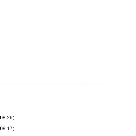
8-26）
8-17）