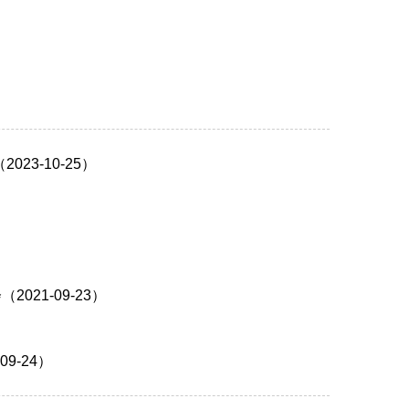
）
3-10-25）
21-09-23）
9-24）