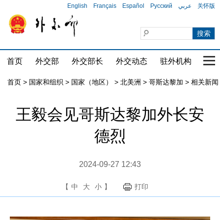
English
Français
Español
Русский
عربي
关怀版
首页
外交部
外交部长
外交动态
驻外机构
国家
首页
>
国家和组织
>
国家（地区）
>
北美洲
>
哥斯达黎加
>
相关新闻
王毅会见哥斯达黎加外长安
德烈
2024-09-27 12:43
【
中
大
小
】
打印