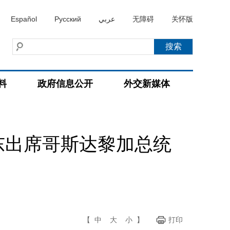
Español
Русский
عربي
无障碍
关怀版
料
政府信息公开
外交新媒体
东出席哥斯达黎加总统
【
中
大
小
】
打印