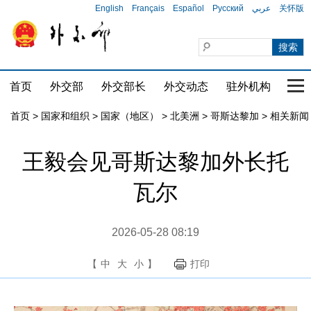
English
Français
Español
Русский
عربي
关怀版
首页
外交部
外交部长
外交动态
驻外机构
国家
首页
>
国家和组织
>
国家（地区）
>
北美洲
>
哥斯达黎加
>
相关新闻
王毅会见哥斯达黎加外长托
瓦尔
2026-05-28 08:19
【
中
大
小
】
打印