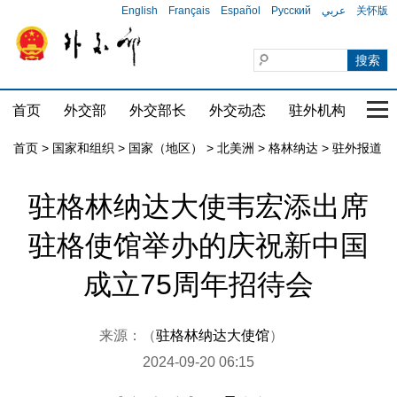
English
Français
Español
Русский
عربي
关怀版
首页
外交部
外交部长
外交动态
驻外机构
国家
首页
>
国家和组织
>
国家（地区）
>
北美洲
>
格林纳达
>
驻外报道
驻格林纳达大使韦宏添出席
驻格使馆举办的庆祝新中国
成立75周年招待会
来源：（
驻格林纳达大使馆
）
2024-09-20 06:15