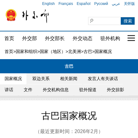
English
Français
Español
Русский
عربي
关怀版
首页
外交部
外交部长
外交动态
驻外机构
国家
首页
>
国家和组织
>
国家（地区）
>
北美洲
>
古巴
>国家概况
古巴
国家概况
双边关系
相关新闻
发言人有关谈话
讲话
文件
外交机构信息
驻外报道
外交掠影
古巴国家概况
（最近更新时间：2026年2月）