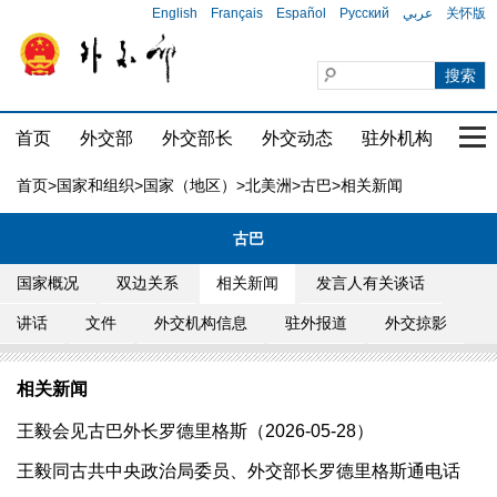
English
Français
Español
Русский
عربي
关怀版
首页
外交部
外交部长
外交动态
驻外机构
国家
首页
>
国家和组织
>
国家（地区）
>
北美洲
>
古巴
>相关新闻
古巴
国家概况
双边关系
相关新闻
发言人有关谈话
讲话
文件
外交机构信息
驻外报道
外交掠影
相关新闻
王毅会见古巴外长罗德里格斯（2026-05-28）
王毅同古共中央政治局委员、外交部长罗德里格斯通电话