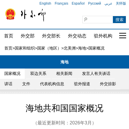
English
Français
Español
Русский
عربي
关怀版
首页
外交部
外交部长
外交动态
驻外机构
国家
首页
>
国家和组织
>
国家（地区）
>
北美洲
>
海地
>国家概况
海地
国家概况
双边关系
相关新闻
发言人有关谈话
讲话
文件
代表机构信息
驻外报道
外交掠影
海地共和国国家概况
（最近更新时间：2026年3月）