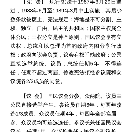
【宪 法】 现行宪法于1987年3月29日通
过，1988年6月至1989年3月中止实施，其后少
数条款被废止。宪法规定：海地是不可分割、主
权、独立、自由、民主的共和国；国家主权属全
体公民；三权分立是神圣原则，国民议会享有立
法权，总统和以总理为首的政府内阁分享行政
权；政府向议会负责，议会有权弹劾政府；公民
直接选举总统、议员；总统任期5年，不得连
任，任期不超过两届。修改宪法须经参议院和众
议院各2/3成员的同意。
【议 会】 国民议会分参、众两院。议员由
公民直接选举产生。参议员任期6年，每两年改
选1/3成员。众议员任期4年，每四年全部换届。
参、众议员均可连选连任。参议长兼任国民议会
议长，任期1年。众议长兼任国民议会副议长，