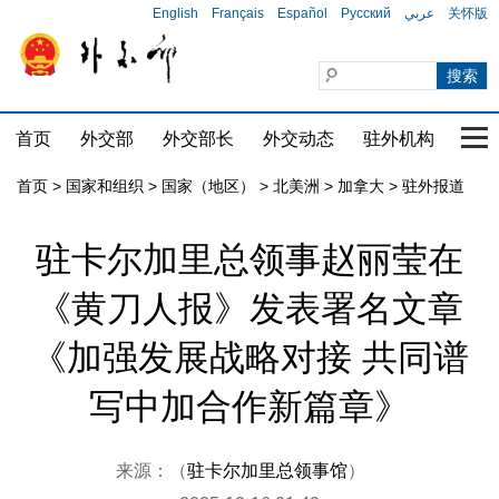
English
Français
Español
Русский
عربي
关怀版
首页
外交部
外交部长
外交动态
驻外机构
国家
首页
>
国家和组织
>
国家（地区）
>
北美洲
>
加拿大
>
驻外报道
驻卡尔加里总领事赵丽莹在
《黄刀人报》发表署名文章
《加强发展战略对接 共同谱
写中加合作新篇章》
来源：（
驻卡尔加里总领事馆
）