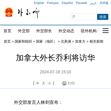
English
Français
Español
Русский
عربي
关怀版
首页
外交部
外交部长
外交动态
驻外机构
国家
首页
>
国家和组织
>
国家（地区）
>
北美洲
>
加拿大
>
相关新闻
加拿大外长乔利将访华
2024-07-18 15:10
【
中
大
小
】
打印
外交部发言人林剑宣布：