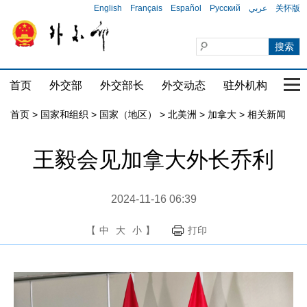
English
Français
Español
Русский
عربي
关怀版
首页
外交部
外交部长
外交动态
驻外机构
国家
首页
>
国家和组织
>
国家（地区）
>
北美洲
>
加拿大
>
相关新闻
王毅会见加拿大外长乔利
2024-11-16 06:39
【
中
大
小
】
打印