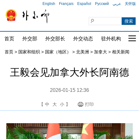
English
Français
Español
Русский
عربي
关怀版
首页
外交部
外交部长
外交动态
驻外机构
国家
首页
>
国家和组织
>
国家（地区）
>
北美洲
>
加拿大
>
相关新闻
王毅会见加拿大外长阿南德
2026-01-15 12:36
【
中
大
小
】
打印