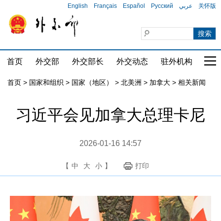
English
Français
Español
Русский
عربي
关怀版
首页
外交部
外交部长
外交动态
驻外机构
国家
首页
>
国家和组织
>
国家（地区）
>
北美洲
>
加拿大
>
相关新闻
习近平会见加拿大总理卡尼
2026-01-16 14:57
【
中
大
小
】
打印