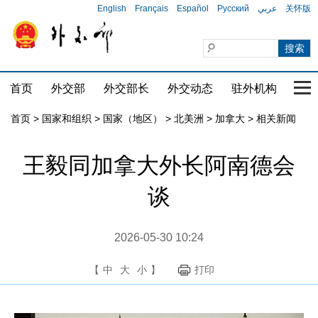
English
Français
Español
Русский
عربي
关怀版
首页
外交部
外交部长
外交动态
驻外机构
国家
首页
>
国家和组织
>
国家（地区）
>
北美洲
>
加拿大
>
相关新闻
王毅同加拿大外长阿南德会
谈
2026-05-30 10:24
【
中
大
小
】
打印