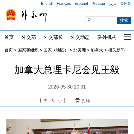
English
Français
Español
Русский
عربي
关怀版
首页
外交部
外交部长
外交动态
驻外机构
国家
首页
>
国家和组织
>
国家（地区）
>
北美洲
>
加拿大
>
相关新闻
加拿大总理卡尼会见王毅
2026-05-30 10:31
【
中
大
小
】
打印