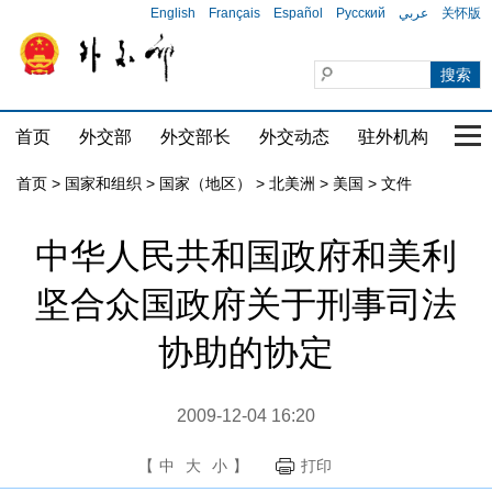
English
Français
Español
Русский
عربي
关怀版
首页
外交部
外交部长
外交动态
驻外机构
国家
首页
>
国家和组织
>
国家（地区）
>
北美洲
>
美国
>
文件
中华人民共和国政府和美利
坚合众国政府关于刑事司法
协助的协定
2009-12-04 16:20
【
中
大
小
】
打印