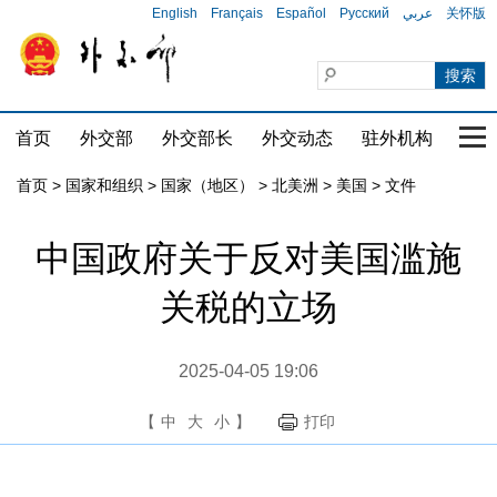
English
Français
Español
Русский
عربي
关怀版
首页
外交部
外交部长
外交动态
驻外机构
国家
首页
>
国家和组织
>
国家（地区）
>
北美洲
>
美国
>
文件
中国政府关于反对美国滥施
关税的立场
2025-04-05 19:06
【
中
大
小
】
打印