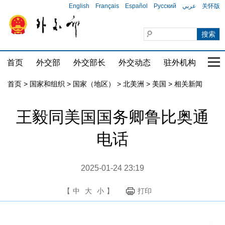
English
Français
Español
Русский
عربي
关怀版
首页
外交部
外交部长
外交动态
驻外机构
国家
首页
>
国家和组织
>
国家（地区）
>
北美洲
>
美国
>
相关新闻
王毅同美国国务卿鲁比奥通
电话
2025-01-24 23:19
【
中
大
小
】
打印