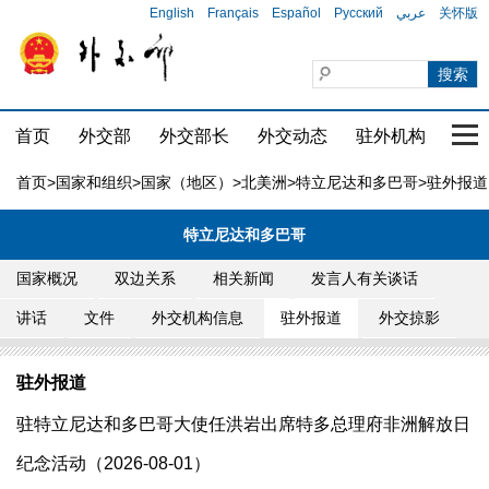
English
Français
Español
Русский
عربي
关怀版
首页
外交部
外交部长
外交动态
驻外机构
国家
首页
>
国家和组织
>
国家（地区）
>
北美洲
>
特立尼达和多巴哥
>驻外报道
特立尼达和多巴哥
国家概况
双边关系
相关新闻
发言人有关谈话
讲话
文件
外交机构信息
驻外报道
外交掠影
驻外报道
驻特立尼达和多巴哥大使任洪岩出席特多总理府非洲解放日
纪念活动（2026-08-01）