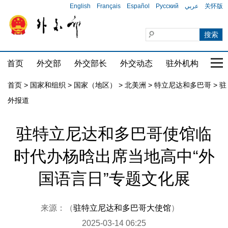
English
Français
Español
Русский
عربي
关怀版
首页
外交部
外交部长
外交动态
驻外机构
国家
首页
>
国家和组织
>
国家（地区）
>
北美洲
>
特立尼达和多巴哥
>
驻
外报道
驻特立尼达和多巴哥使馆临
时代办杨晗出席当地高中“外
国语言日”专题文化展
来源：（
驻特立尼达和多巴哥大使馆
）
2025-03-14 06:25