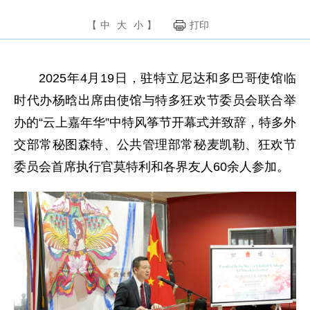
【
中
大
小
】
打印
2025年4月19日，驻特立尼达和多巴哥使馆临
时代办杨晗出席由使馆与特多狂欢节委员会联合举
办的“云上嘉年华”中特风筝节开幕式并致辞，特多外
交部常秘图森特、公共管理部常秘麦凯勒、狂欢节
委员会首席执行官莫特利和各界友人60余人参加。