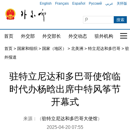
English
Français
Español
Русский
عربي
关怀版
首页
外交部
外交部长
外交动态
驻外机构
国家
首页
>
国家和组织
>
国家（地区）
>
北美洲
>
特立尼达和多巴哥
>
驻
外报道
驻特立尼达和多巴哥使馆临
时代办杨晗出席中特风筝节
开幕式
来源：（
驻特立尼达和多巴哥大使馆
）
2025-04-20 07:55