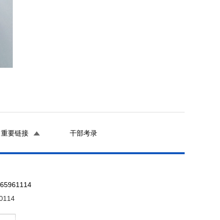
重要链接
干部考录
961114
0114