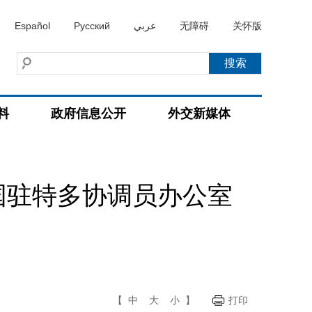
Español
Русский
عربي
无障碍
关怀版
料
政府信息公开
外交新媒体
国驻特多协调员办公室
【
中
大
小
】
打印