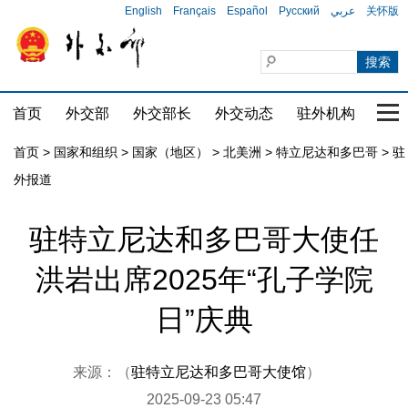
English
Français
Español
Русский
عربي
关怀版
首页
外交部
外交部长
外交动态
驻外机构
国家
首页
>
国家和组织
>
国家（地区）
>
北美洲
>
特立尼达和多巴哥
>
驻
外报道
驻特立尼达和多巴哥大使任
洪岩出席2025年“孔子学院
日”庆典
来源：（
驻特立尼达和多巴哥大使馆
）
2025-09-23 05:47