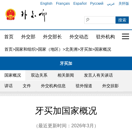
English
Français
Español
Русский
عربي
关怀版
首页
外交部
外交部长
外交动态
驻外机构
国家
首页
>
国家和组织
>
国家（地区）
>
北美洲
>
牙买加
>国家概况
牙买加
国家概况
双边关系
相关新闻
发言人有关谈话
讲话
文件
外交机构信息
驻外报道
外交掠影
牙买加国家概况
（最近更新时间：2026年3月）