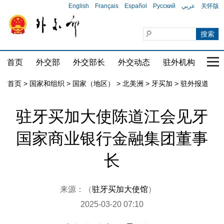
English
Français
Español
Русский
عربي
关怀版
首页
外交部
外交部长
外交动态
驻外机构
国家
首页
>
国家和组织
>
国家（地区）
>
北美洲
>
牙买加
>
驻外报道
驻牙买加大使陈道江会见牙
国家商业银行金融集团董事
长
来源：（
驻牙买加大使馆
）
2025-03-20 07:10