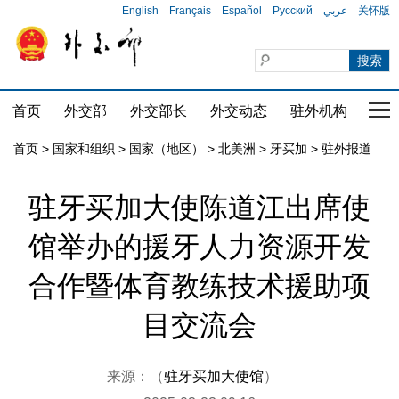
English
Français
Español
Русский
عربي
关怀版
首页
外交部
外交部长
外交动态
驻外机构
国家
首页
>
国家和组织
>
国家（地区）
>
北美洲
>
牙买加
>
驻外报道
驻牙买加大使陈道江出席使
馆举办的援牙人力资源开发
合作暨体育教练技术援助项
目交流会
来源：（
驻牙买加大使馆
）