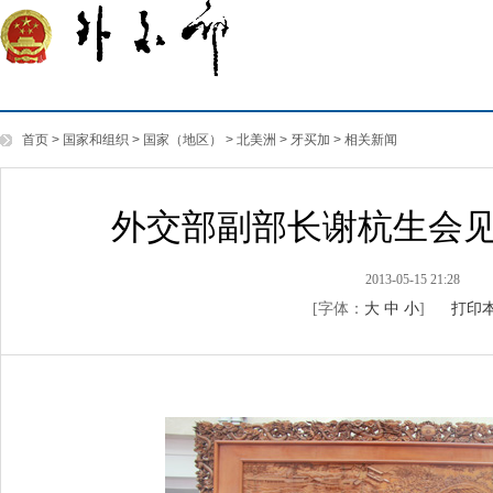
首页
>
国家和组织
>
国家（地区）
>
北美洲
>
牙买加
>
相关新闻
外交部副部长谢杭生会
2013-05-15 21:28
[字体：
大
中
小
]
打印