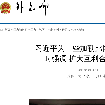
首页
>
国家和组织
>
国家（地区）
>
北美洲
>
牙买加
>
相关新闻
习近平为一些加勒比
时强调 扩大互利
2013-06-03 06:43
[字体：
大
中
小
]
打印