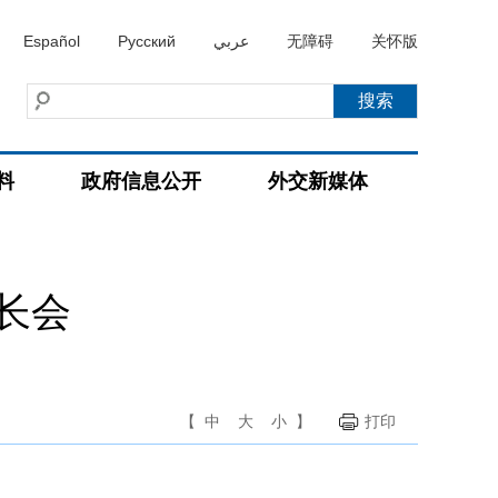
Español
Русский
عربي
无障碍
关怀版
料
政府信息公开
外交新媒体
长会
【
中
大
小
】
打印