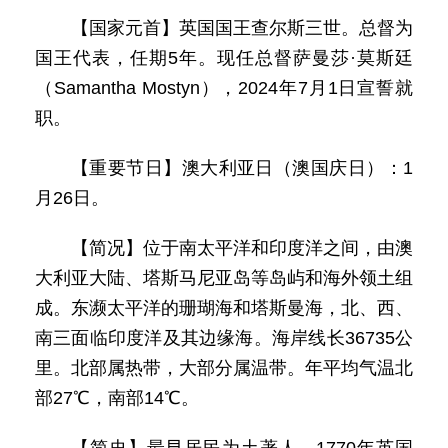
【国家元首】英国国王查尔斯三世。总督为
国王代表，任期5年。现任总督萨曼莎·莫斯廷
（Samantha Mostyn），2024年7月1日宣誓就
职。
【重要节日】澳大利亚日（澳国庆日）：1
月26日。
【简况】位于南太平洋和印度洋之间，由澳
大利亚大陆、塔斯马尼亚岛等岛屿和海外领土组
成。东濒太平洋的珊瑚海和塔斯曼海，北、西、
南三面临印度洋及其边缘海。海岸线长36735公
里。北部属热带，大部分属温带。年平均气温北
部27℃，南部14℃。