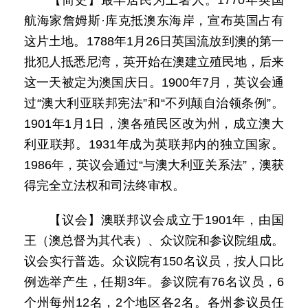
【简史】最早居民为土著人。1770年英国
航海家詹姆斯·库克抵澳东海岸，宣布英国占有
这片土地。1788年1月26日英国流放到澳的第一
批犯人抵悉尼湾，英开始在澳建立殖民地，后来
这一天被定为澳国庆日。1900年7月，英议会通
过“澳大利亚联邦宪法”和“不列颠自治领条例”。
1901年1月1日，澳各殖民区改为州，成立澳大
利亚联邦。1931年成为英联邦内的独立国家。
1986年，英议会通过“与澳大利亚关系法”，澳获
得完全立法权和司法终审权。
【议会】澳联邦议会成立于1901年，由国
王（澳总督为其代表）、众议院和参议院组成。
议会实行普选。众议院有150名议员，按人口比
例选举产生，任期3年。参议院有76名议员，6
个州每州12名，2个地区各2名。各州参议员任