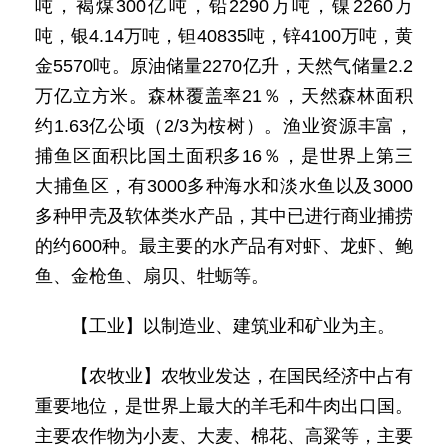
吨，褐煤300亿吨，铅2290万吨，镍2260万
吨，银4.14万吨，钽40835吨，锌4100万吨，黄
金5570吨。原油储量2270亿升，天然气储量2.2
万亿立方米。森林覆盖率21％，天然森林面积
约1.63亿公顷（2/3为桉树）。渔业资源丰富，
捕鱼区面积比国土面积多16％，是世界上第三
大捕鱼区，有3000多种海水和淡水鱼以及3000
多种甲壳及软体类水产品，其中已进行商业捕捞
的约600种。最主要的水产品有对虾、龙虾、鲍
鱼、金枪鱼、扇贝、牡蛎等。
【工业】以制造业、建筑业和矿业为主。
【农牧业】农牧业发达，在国民经济中占有
重要地位，是世界上最大的羊毛和牛肉出口国。
主要农作物为小麦、大麦、棉花、高粱等，主要