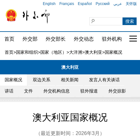
English
Français
Español
Русский
عربي
关怀版
首页
外交部
外交部长
外交动态
驻外机构
国家
首页
>
国家和组织
>
国家（地区）
>
大洋洲
>
澳大利亚
>国家概况
澳大利亚
国家概况
双边关系
相关新闻
发言人有关谈话
讲话
文件
外交机构信息
驻外报道
外交掠影
澳大利亚国家概况
（最近更新时间：2026年3月）