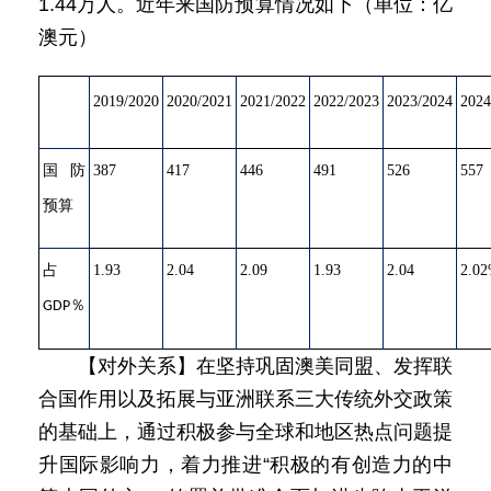
1.44万人。近年来国防预算情况如下（单位：亿
澳元）
2019/2020
2020/2021
2021/2022
2022/2023
2023/2024
2024
国防
387
417
446
491
526
557
预算
占
1.93
2.04
2.09
1.93
2.04
2.0
％
GDP
【对外关系】在坚持巩固澳美同盟、发挥联
合国作用以及拓展与亚洲联系三大传统外交政策
的基础上，通过积极参与全球和地区热点问题提
升国际影响力，着力推进“积极的有创造力的中