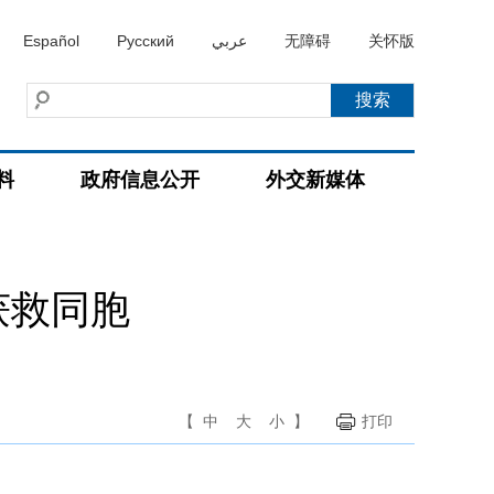
Español
Русский
عربي
无障碍
关怀版
料
政府信息公开
外交新媒体
获救同胞
【
中
大
小
】
打印