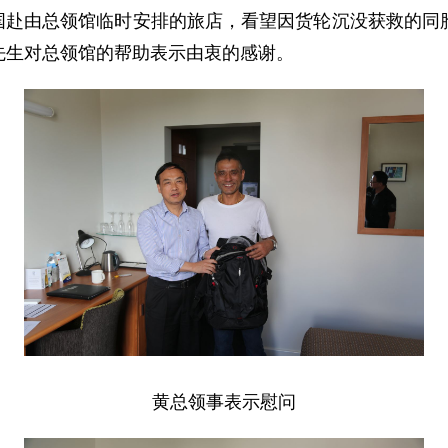
亲国赴由总领馆临时安排的旅店，看望因货轮沉没获救的同
先生对总领馆的帮助表示由衷的感谢。
黄总领事表示慰问