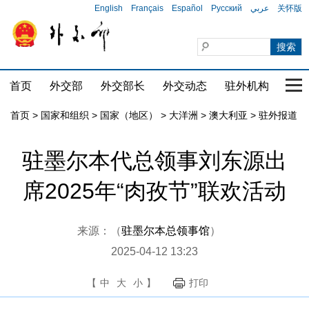
English
Français
Español
Русский
عربي
关怀版
首页
外交部
外交部长
外交动态
驻外机构
国家
首页
>
国家和组织
>
国家（地区）
>
大洋洲
>
澳大利亚
>
驻外报道
驻墨尔本代总领事刘东源出
席2025年“肉孜节”联欢活动
来源：（
驻墨尔本总领事馆
）
2025-04-12 13:23
【
中
大
小
】
打印