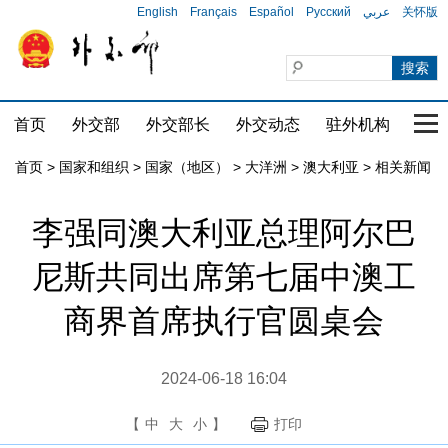
English
Français
Español
Русский
عربي
关怀版
首页
外交部
外交部长
外交动态
驻外机构
国家
首页
>
国家和组织
>
国家（地区）
>
大洋洲
>
澳大利亚
>
相关新闻
李强同澳大利亚总理阿尔巴
尼斯共同出席第七届中澳工
商界首席执行官圆桌会
2024-06-18 16:04
【
中
大
小
】
打印