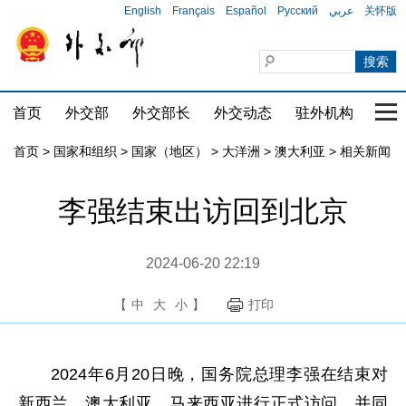
English
Français
Español
Русский
عربي
关怀版
首页
外交部
外交部长
外交动态
驻外机构
国家
首页
>
国家和组织
>
国家（地区）
>
大洋洲
>
澳大利亚
>
相关新闻
李强结束出访回到北京
2024-06-20 22:19
【
中
大
小
】
打印
2024年6月20日晚，国务院总理李强在结束对
新西兰、澳大利亚、马来西亚进行正式访问，并同