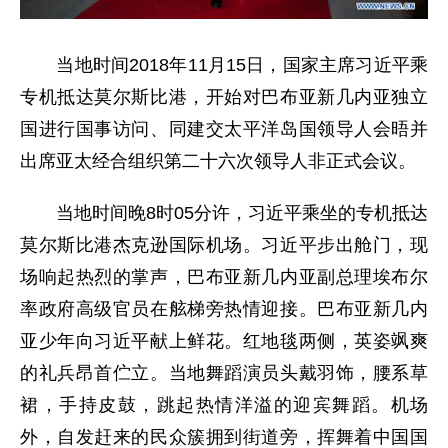
当地时间2018年11月15日，国家主席习近平乘
专机抵达莫尔斯比港，开始对巴布亚新几内亚独立
国进行国事访问、同建交太平洋岛国领导人会晤并
出席亚太经合组织第二十六次领导人非正式会议。
当地时间晚8时05分许，习近平乘坐的专机抵达
莫尔斯比港杰克逊国际机场。习近平步出舱门，现
场响起热烈的掌声，巴布亚新几内亚副总理埃布尔
率政府高级官员在舷梯旁热情迎接。巴布亚新几内
亚少年向习近平献上鲜花。红地毯两侧，英姿飒爽
的礼兵昂首伫立。当地舞蹈演员头戴羽饰，腰系草
裙，手持皮鼓，跳起热情洋溢的迎宾舞蹈。机场
外，自发赶来的民众簇拥到街道旁，挥舞着中国国