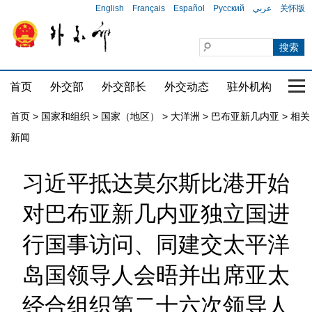
English
Français
Español
Русский
عربي
关怀版
首页
外交部
外交部长
外交动态
驻外机构
国家
首页
>
国家和组织
>
国家（地区）
>
大洋洲
>
巴布亚新几内亚
>
相关
新闻
习近平抵达莫尔斯比港开始
对巴布亚新几内亚独立国进
行国事访问、同建交太平洋
岛国领导人会晤并出席亚太
经合组织第二十六次领导人