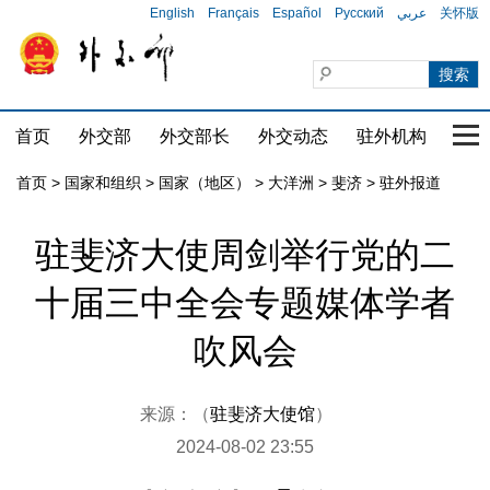
English
Français
Español
Русский
عربي
关怀版
首页
外交部
外交部长
外交动态
驻外机构
国家
首页
>
国家和组织
>
国家（地区）
>
大洋洲
>
斐济
>
驻外报道
驻斐济大使周剑举行党的二
十届三中全会专题媒体学者
吹风会
来源：（
驻斐济大使馆
）
2024-08-02 23:55