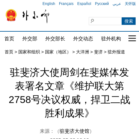
English
Français
Español
Русский
عربي
关怀版
首页
外交部
外交部长
外交动态
驻外机构
国家
首页
>
国家和组织
>
国家（地区）
>
大洋洲
>
斐济
>
驻外报道
驻斐济大使周剑在斐媒体发
表署名文章《维护联大第
2758号决议权威，捍卫二战
胜利成果》
来源：（
驻斐济大使馆
）