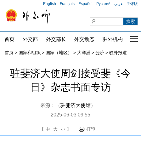
English
Français
Español
Русский
عربي
关怀版
首页
外交部
外交部长
外交动态
驻外机构
国家
首页
>
国家和组织
>
国家（地区）
>
大洋洲
>
斐济
>
驻外报道
驻斐济大使周剑接受斐《今
日》杂志书面专访
来源：（
驻斐济大使馆
）
2025-06-03 09:55
【
中
大
小
】
打印