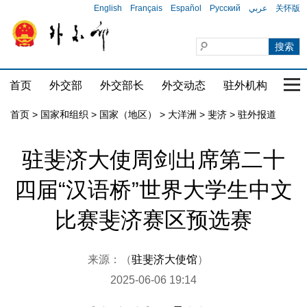
English
Français
Español
Русский
عربي
关怀版
首页
外交部
外交部长
外交动态
驻外机构
国家
首页
>
国家和组织
>
国家（地区）
>
大洋洲
>
斐济
>
驻外报道
驻斐济大使周剑出席第二十
四届“汉语桥”世界大学生中文
比赛斐济赛区预选赛
来源：（
驻斐济大使馆
）
2025-06-06 19:14