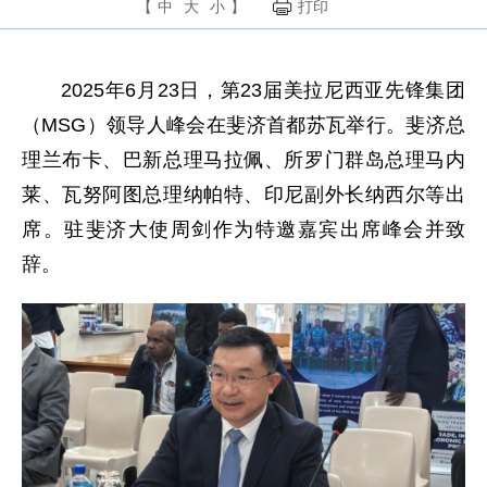
【
中
大
小
】
打印
2025年6月23日，第23届美拉尼西亚先锋集团
（MSG）领导人峰会在斐济首都苏瓦举行。斐济总
理兰布卡、巴新总理马拉佩、所罗门群岛总理马内
莱、瓦努阿图总理纳帕特、印尼副外长纳西尔等出
席。驻斐济大使周剑作为特邀嘉宾出席峰会并致
辞。