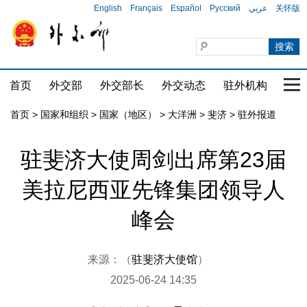
English
Français
Español
Русский
عربي
关怀版
首页
外交部
外交部长
外交动态
驻外机构
国家
首页
>
国家和组织
>
国家（地区）
>
大洋洲
>
斐济
>
驻外报道
驻斐济大使周剑出席第23届
美拉尼西亚先锋集团领导人
峰会
来源：（
驻斐济大使馆
）
2025-06-24 14:35